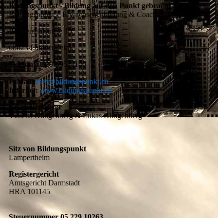
Bildungspunkt - Bildung auf den Punkt gebracht!
Bildungspunkt - Erwachsenenbildung & Coaching GmbH
Blumenthalstraße 10
68623 Lampertheim
Telefon:
06206-9521140
E-Mail:
info@bildungspunkt.eu
Internet:
www.bildungspunkt.eu
Geschäftsführer
Violetta Klingenberg & Lukas Klingenberg
Sitz von Bildungspunkt
Lampertheim
Registergericht
Amtsgericht Darmstadt
HRA 101145
Steuernummer 05 229 10263