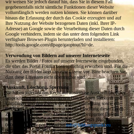
wir weisen Sie jedoch darauf hin, dass Sie in diesem Fall
gegebenenfalls nicht sämtliche Funktionen dieser Website
vollumfänglich werden nutzen können. Sie können darüber
hinaus die Erfassung der durch das Cookie erzeugten und auf
Ihre Nutzung der Website bezogenen Daten (inkl. Ihrer IP-
Adresse) an Google sowie die Verarbeitung dieser Daten durch
Google verhindern, indem sie das unter dem folgenden Link
verfügbare Browser-Plugin herunterladen und installieren:
http://tools.google.com/dlpage/gaoptout?hl=de.
Verwendung von Bildern auf unserer Interneteseite
Es werden Bilder / Fotos auf unserer Interneseite eingebunden,
die über das Portal Fotolia kostenpflichtig erworben sind. Für die
Nutzung der Bilder liegt uns eine Lizenz vor. Bitte beachten Sie,
dass diese Lizenzen nicht übertragbar sind.
Auskunft, Löschung, Sperrung
Sie haben jederzeit das Recht auf kostenlose Auskunft über Ihre
gespeicherten personenbezogenen Daten, deren Herkunft und
Empfänger und den Zweck der Datenverarbeitung sowie ein
Recht auf Berichtigung, Sperrung oder Löschung dieser Daten.
Zu weiteren Fragen zum Thema personenbezogener Daten
können Sie sich jederzeit per Telefon unter +49 (0)
000000000 oder per E-Mail an
info@bildungspunkt.eu
oder
persönlich an uns wenden.