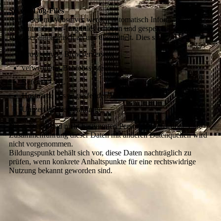
Server-Log-Files
Auf unserem Webserver werden automatisch Informationen in so
genannten Server-Log Files erhoben und gespeichert, die Ihr
Browser automatisch an uns übermittelt. Dies sind:
Browsertyp / Browserversion
verwendetes Betriebssystem
Referrer URL
Hostname des zugreifenden Rechners
Uhrzeit der Serveranfrage
Diese Daten sind nicht bestimmten Personen zuordenbar. Eine
Zusammenführung dieser Daten mit anderen Datenquellen wird
nicht vorgenommen.
Bildungspunkt behält sich vor, diese Daten nachträglich zu
prüfen, wenn konkrete Anhaltspunkte für eine rechtswidrige
Nutzung bekannt geworden sind.