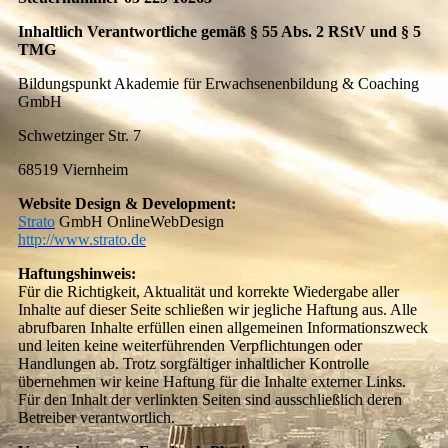
Inhaltlich Verantwortliche gemäß § 55 Abs. 2 RStV und § 5
TMG
Bildungspunkt Akademie für Erwachsenenbildung & Coaching
GmbH
Schwetzinger Str. 7
68519 Viernheim
Website Design & Development:
Strato
GmbH OnlineWebDesign
http://www.strato.de
Haftungshinweis:
Für die Richtigkeit, Aktualität und korrekte Wiedergabe aller
Inhalte auf dieser Seite schließen wir jegliche Haftung aus. Alle
abrufbaren Inhalte erfüllen einen allgemeinen Informationszweck
und leiten keine weiterführenden Verpflichtungen oder
Handlungen ab. Trotz sorgfältiger inhaltlicher Kontrolle
übernehmen wir keine Haftung für die Inhalte externer Links.
Für den Inhalt der verlinkten Seiten sind ausschließlich deren
Betreiber verantwortlich.