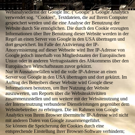
Verwendung von Google Analytics
Diese Website benutzt Google Analytics, einen
Webanalysedienst der Google Inc. ("Google"). Google Analytics
verwendet sog. "Cookies", Textdateien, die auf Ihrem Computer
gespeichert werden und die eine Analyse der Benutzung der
Website durch Sie ermöglichen. Die durch den Cookie erzeugten
Informationen über Ihre Benutzung dieser Website werden in der
Regel an einen Server von Google in den USA übertragen und
dort gespeichert. Im Falle der Aktivierung der IP-
Anonymisierung auf dieser Webseite wird Ihre IP-Adresse von
Google jedoch innerhalb von Mitgliedstaaten der Europäischen
Union oder in anderen Vertragsstaaten des Abkommens über den
Europäischen Wirtschaftsraum zuvor gekürzt.
Nur in Ausnahmefällen wird die volle IP-Adresse an einen
Server von Google in den USA übertragen und dort gekürzt. Im
Auftrag des Betreibers dieser Website wird Google diese
Informationen benutzen, um Ihre Nutzung der Website
auszuwerten, um Reports über die Websiteaktivitäten
zusammenzustellen und um weitere mit der Websitenutzung und
der Internetnutzung verbundene Dienstleistungen gegenüber dem
Websitebetreiber zu erbringen. Die im Rahmen von Google
Analytics von Ihrem Browser übermittelte IP-Adresse wird nicht
mit anderen Daten von Google zusammengeführt.
Sie können die Speicherung der Cookies durch eine
entsprechende Einstellung Ihrer Browser-Software verhindern;