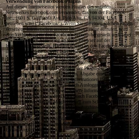
Verwendung von Facebook-Plugins
Auf diesen Internetseiten werden Plugins des sozialen
Netzwerkes facebook.com verwendet, das von der Facebook
Inc., 1601 S. California Ave, Palo Alto, CA 94304, USA
betrieben wird ("Facebook"). Wenn Sie mit einen solchen Plugin
versehene Internetseiten unserer Internetpräsenz aufrufen, wird
eine Verbindung zu den Facebook-Servern hergestellt und dabei
das Plugin durch Mitteilung an Ihren Browser auf der
Internetseite dargestellt. Hierdurch wird an den Facebook-Server
übermittelt, welche unserer Internetseiten Sie besucht haben.
Sind Sie dabei als Mitglied bei Facebook eingeloggt, ordnet
Facebook diese Information Ihrem persönlichen Facebook-
Benutzerkonto zu. Bei der Nutzung der Plugin-Funktionen (z.B.
Anklicken des „Gefällt mir“-Buttons, Abgabe eines
Kommentars) werden auch diese Informationen Ihrem Facebook-
Konto zugeordnet, was Sie nur durch Ausloggen vor Nutzung
des Plugins verhindern können. Nähere Informationen zur
Erhebung und Nutzung der Daten durch Facebook, über Ihre
diesbezüglichen Rechte Möglichkeiten zum Schutz Ihrer
Privatsphäre finden Sie in den Datenschutzhinweisen von
Facebook. Bitte prüfen Sie regelmäßig die getroffenen
Einstellungen auf Facebook nach ggf. vorgenommenen
Veränderungen oder neuen oder geänderten
Einstellungsmöglichkeiten.